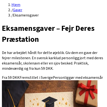
Hjem
/
Gaver
/
Eksamensgaver
Eksamensgaver – Fejr Deres
Præstation
De har arbejdet hårdt for dette øjeblik. Giv dem en gave der
fejrer milestenen. En svensk karklud personliggjort med deres
eksamensår, skolenavn eller en sjov besked. Praktisk,
mindeværdig og fra kun 59 DKK.
Fra 59 DKK
Fremstillet i Sverige
Personliggør med eksamensår