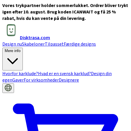
Vores trykpartner holder sommerlukket. Ordrer bliver trykt
igen efter 10. august. Brug koden ICANWAIT og få 25 %
rabat, hvis du kan vente på din levering.
Disktrasa.com
Design nu
Skabeloner
Tilpasset
Færdige designs
Mere info
Hvorfor karklude?
Hvad er en svensk karklud?
Design din
egen
Gaver
For virksomheder
Designere