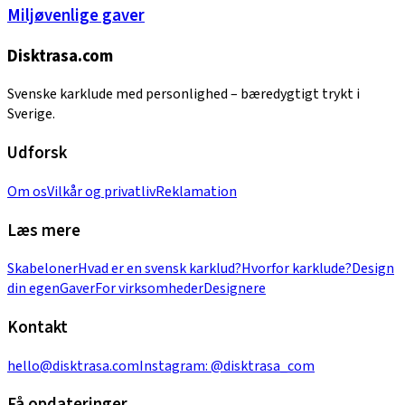
Miljøvenlige gaver
Disktrasa.com
Svenske karklude med personlighed – bæredygtigt trykt i
Sverige.
Udforsk
Om os
Vilkår og privatliv
Reklamation
Læs mere
Skabeloner
Hvad er en svensk karklud?
Hvorfor karklude?
Design
din egen
Gaver
For virksomheder
Designere
Kontakt
hello@disktrasa.com
Instagram:
@disktrasa_com
Få opdateringer