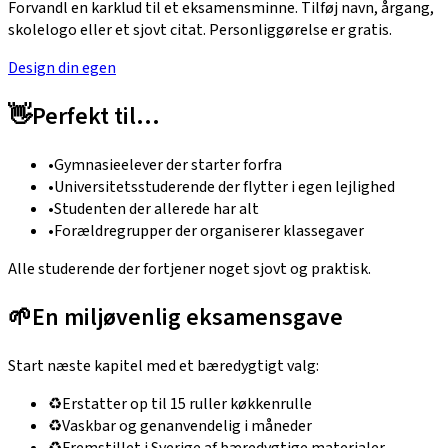
Forvandl en karklud til et eksamensminne. Tilføj navn, årgang,
skolelogo eller et sjovt citat. Personliggørelse er gratis.
Design din egen
👋
Perfekt til…
•
Gymnasieelever der starter forfra
•
Universitetsstuderende der flytter i egen lejlighed
•
Studenten der allerede har alt
•
Forældregrupper der organiserer klassegaver
Alle studerende der fortjener noget sjovt og praktisk.
🌱
En miljøvenlig eksamensgave
Start næste kapitel med et bæredygtigt valg:
♻️
Erstatter op til 15 ruller køkkenrulle
♻️
Vaskbar og genanvendelig i måneder
♻️
Fremstillet i Sverige af bæredygtige materialer