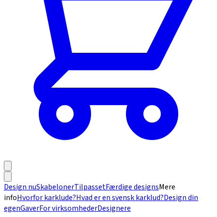
Design nu
Skabeloner
Tilpasset
Færdige designs
Mere
info
Hvorfor karklude?
Hvad er en svensk karklud?
Design din
egen
Gaver
For virksomheder
Designere