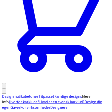
Design nu
Skabeloner
Tilpasset
Færdige designs
Mere
info
Hvorfor karklude?
Hvad er en svensk karklud?
Design din
egen
Gaver
For virksomheder
Designere