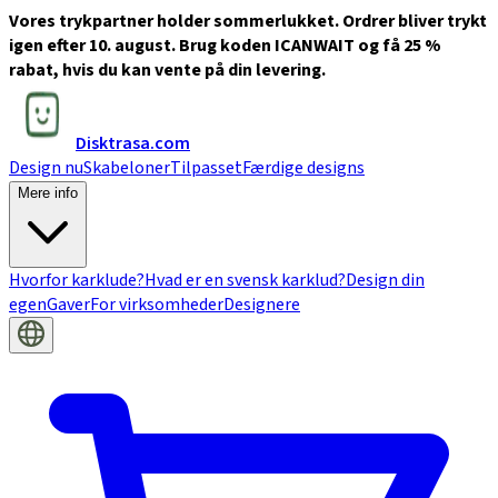
Vores trykpartner holder sommerlukket. Ordrer bliver trykt
igen efter 10. august. Brug koden ICANWAIT og få 25 %
rabat, hvis du kan vente på din levering.
Disktrasa.com
Design nu
Skabeloner
Tilpasset
Færdige designs
Mere info
Hvorfor karklude?
Hvad er en svensk karklud?
Design din
egen
Gaver
For virksomheder
Designere