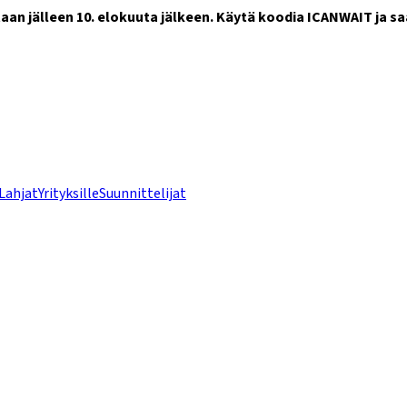
n jälleen 10. elokuuta jälkeen. Käytä koodia ICANWAIT ja saa
Lahjat
Yrityksille
Suunnittelijat