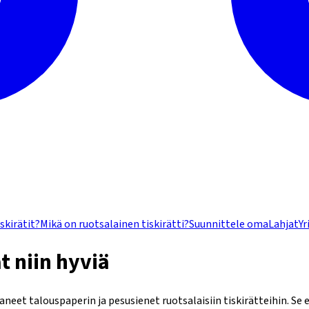
iskirätit?
Mikä on ruotsalainen tiskirätti?
Suunnittele oma
Lahjat
Yr
t niin hyviä
et talouspaperin ja pesusienet ruotsalaisiin tiskirätteihin. Se ei