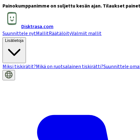
Painokumppanimme on suljettu kesän ajan. Tilaukset painetaa
Disktrasa.com
Suunnittele nyt
Mallit
Räätälöity
Valmiit mallit
Lisätietoja
Miksi tiskirätit?
Mikä on ruotsalainen tiskirätti?
Suunnittele oma