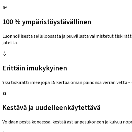
🌱
100 % ympäristöystävällinen
Luonnollisesta selluloosasta ja puuvillasta valmistetut tiskirätt
jätettä.
💧
Erittäin imukykyinen
Yksi tiskirätti imee jopa 15 kertaa oman painonsa verran vettä 
♻️
Kestävä ja uudelleenkäytettävä
Voidaan pestä koneessa, kestää astianpesukoneen ja kuivuu nopeas