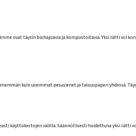
imme ovat täysin biohajoavia ja kompostoitavia. Yksi rätti voi kor
– enemmän kuin useimmat pesusienet ja talouspaperi yhdessä. Täyde
ti käyttökertojen välillä. Säännöllisesti hoidettuna yksi rätti v