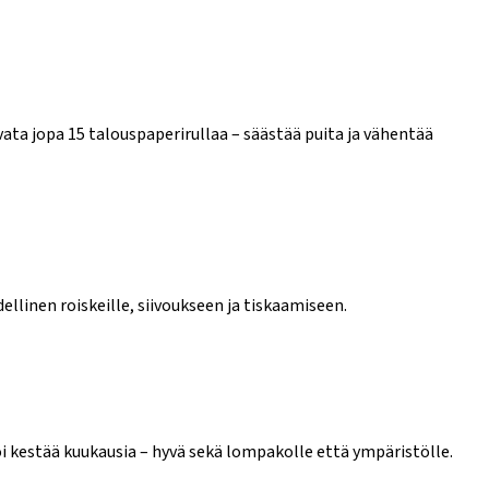
vata jopa 15 talouspaperirullaa – säästää puita ja vähentää
llinen roiskeille, siivoukseen ja tiskaamiseen.
oi kestää kuukausia – hyvä sekä lompakolle että ympäristölle.