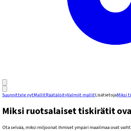
Suunnittele nyt
Mallit
Räätälöity
Valmiit mallit
Lisätietoja
Miksi t
Miksi ruotsalaiset tiskirätit ova
Ota selvää, miksi miljoonat ihmiset ympäri maailmaa ovat vaihtane