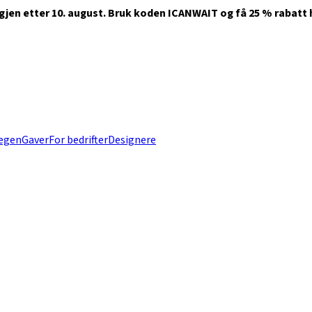
jen etter 10. august. Bruk koden ICANWAIT og få 25 % rabatt h
 egen
Gaver
For bedrifter
Designere