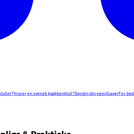
kluter?
Hva er en svensk kjøkkenklut?
Design din egen
Gaver
For bed