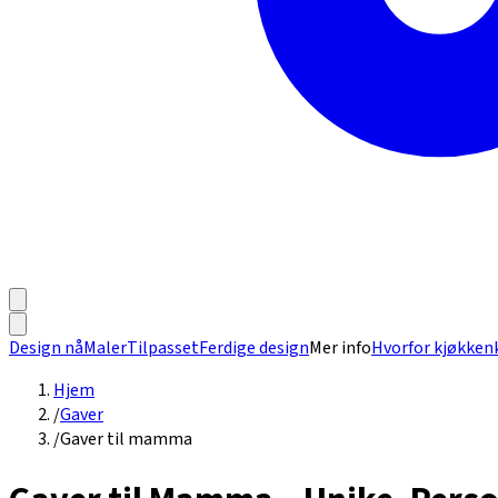
Design nå
Maler
Tilpasset
Ferdige design
Mer info
Hvorfor kjøkken
Hjem
/
Gaver
/
Gaver til mamma